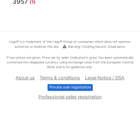
3957
(1)
Lego® is a trademark of the Lego® Group of companies which does not sponsor,
warning
authorize or endorse this site.
Warning: Choking hazard. Small parts.
If two prices are given: Price set by seller (indicated in gray) has been automatically
converted into displayed currency using exchange rates from the European Central
Bank and is for guidance only.
About us
Terms & conditions
Legal Notice / DSA
Private user registration
Professional seller registration