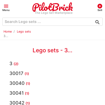
menu
add_circle
Menu
Sell
The Lego Set Marketplace
search
Home
Lego sets
3...
Lego sets - 3...
3
(2)
30017
(1)
30040
(1)
30041
(1)
30042
(1)